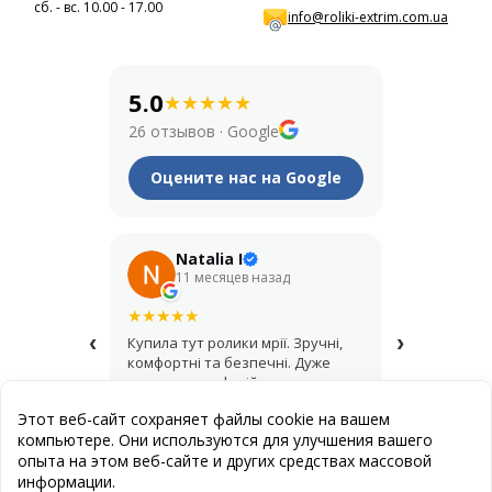
сб. - вс. 10.00 - 17.00
info@roliki-extrim.com.ua
5.0
★
★
★
★
★
26 отзывов
·
Google
Оцените нас на Google
Natalia I
Его
11 месяцев назад
1 год
★
★
★
★
★
★
★
★
★
★
‹
›
Купила тут ролики мрії. Зручні,
Крутий мага
комфортні та безпечні. Дуже
купував шо
дякую за професійну
асортимент,
консультацію і допомогу з
продавці д
Этот веб-сайт сохраняет файлы cookie на вашем
вибором.
найкращий 
компьютере. Они используются для улучшения вашего
опыта на этом веб-сайте и других средствах массовой
информации.