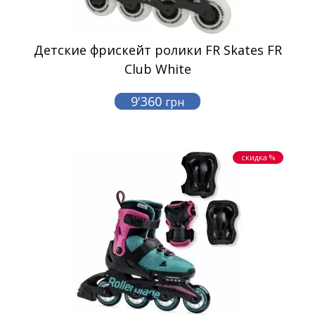
Детские фрискейт ролики FR Skates FR
Club White
9'360
грн
скидка %