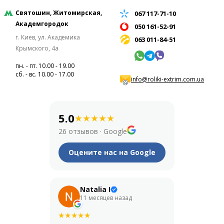
Святошин, Житомирская,
067 117-71-10
Академгородок
050 161-52-91
г. Киев, ул. Академика
063 011-84-51
Крымского, 4а
пн. - пт. 10.00 - 19.00
сб. - вс. 10.00 - 17.00
info@roliki-extrim.com.ua
5.0
★
★
★
★
★
26 отзывов
·
Google
Оцените нас на Google
Natalia I
Его
11 месяцев назад
1 год
★
★
★
★
★
★
★
★
★
★