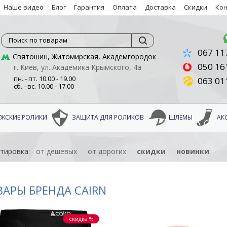
Наше видео
Блог
Гарантия
Оплата
Доставка
Скидки
Ко
Поиск по товарам
067 11
Святошин, Житомирская, Академгородок
050 16
г. Киев, ул. Академика Крымского, 4а
пн. - пт. 10.00 - 19.00
063 01
сб. - вс. 10.00 - 17.00
ЖСКИЕ РОЛИКИ
ЗАЩИТА ДЛЯ РОЛИКОВ
ШЛЕМЫ
АК
тировка:
от дешевых
от дорогих
скидки
новинки
ВАРЫ БРЕНДА CAIRN
скидка %