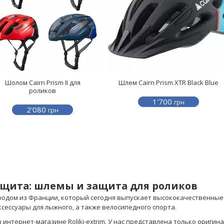
Шолом Cairn Prism II для
Шлем Cairn Prism XTR Black Blue
роликов
1'700
грн
2'080
грн
защита: шлемы и защита для роликов
, родом из Франции, который сегодня выпускает высококачественны
сессуары для лыжного, а также велосипедного спорта.
интернет-магазине Roliki-extrim. У нас представлена ​​только ориги