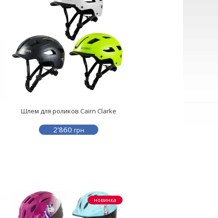
Шлем для роликов Cairn Clarke
2'860
грн
новинка