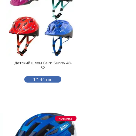
Детский шлем Cairn Sunny 48-
52
1'144
грн
новинка