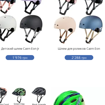
Детский шлем Cairn Eon Jr
Шлем для роликов Cairn Eon
1'976
2'288
грн
грн