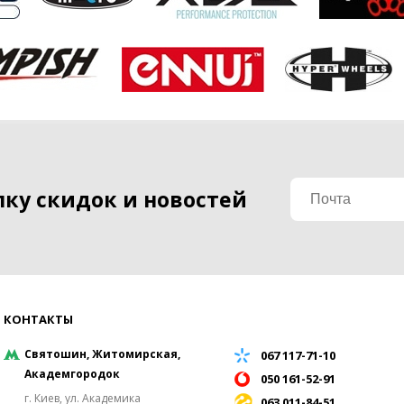
ку скидок и новостей
КОНТАКТЫ
Святошин, Житомирская,
067 117-71-10
Академгородок
050 161-52-91
г. Киев, ул. Академика
063 011-84-51