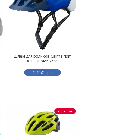
Шлем для роликов Cairn Prism
XTR II Junior 52-55
2'150
грн
новинка