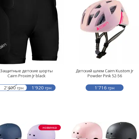
Защитные детские шорты
Детский шлем Cairn Kustom Jr
Cairn Proxim Jr black
Powder Pink 52-56
2'400
1'920
1'716
грн
грн
грн
новинка