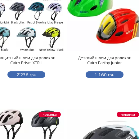
ащитный шлем для роликов
Детский шлем для роликов
Cairn Prism XTR II
Cairn Earthy Junior
2'236
1'160
грн
грн
новинка
новинка