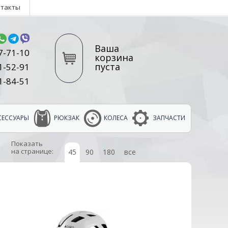
нтакты
Ваша
7-71-10
корзина
пуста
1-52-91
1-84-51
СЕССУАРЫ
РЮКЗАК
КОЛЕСА
ЗАПЧАСТИ
Показать
на странице:
45
90
180
все