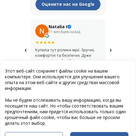
Оцените нас на Google
Natalia I
Его
11 месяцев назад
1 год
★
★
★
★
★
★
★
★
★
★
‹
›
Купила тут ролики мрії. Зручні,
Крутий мага
комфортні та безпечні. Дуже
купував шо
дякую за професійну
асортимент,
консультацію і допомогу з
продавці д
Этот веб-сайт сохраняет файлы cookie на вашем
вибором.
найкращий 
компьютере. Они используются для улучшения вашего
опыта на этом веб-сайте и других средствах массовой
информации.
Публичная оферта
Мы не будем отслеживать вашу информацию, когда вы
посещаете наш сайт. Но чтобы соответствовать вашим
Создание сайта
: Эстет Дизайн Студия
предпочтениям, нам придется использовать только один
Программирование сайта
: www.cravter.com
крошечный файл cookie, чтобы вас больше не просили
делать этот выбор.
Следите за нами в Facebook: