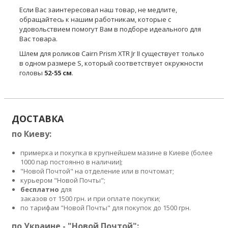
Если Вас заинтересовал наш товар, не медлите,
обращайтесь к нашим работникам, которые с
удовольствием помогут Вам в подборе идеального для
Вас товара.
Шлем для роликов Cairn Prism XTR Jr II существует только
в одном размере S, который соответствует окружности
головы
52-55 см
.
ДОСТАВКА
по Киеву:
примерка и покупка в крупнейшем мазине в Киеве (более
1000 пар постоянно в наличии);
"Новой Почтой" на отделение или в почтомат;
курьером "Новой Почты";
бесплатно
для
заказов от 1500 грн. и при оплате покупки;
по тарифам "Новой Почты" для покупок до 1500 грн.
по Украине - "Новой Почтой":