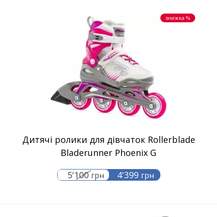
знижка %
Дитячі ролики для дівчаток Rollerblade
Bladerunner Phoenix G
5'100
4'399
грн
грн