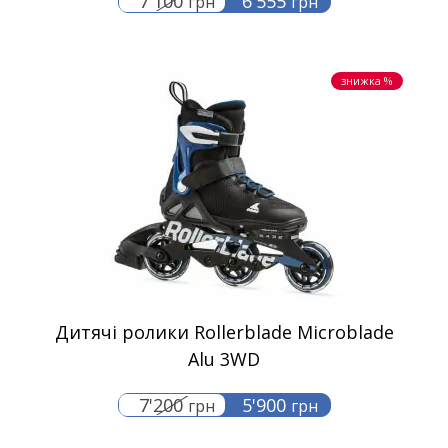
7'100
6'555
грн
грн
знижка %
Дитячі ролики Rollerblade Microblade
Alu 3WD
7'200
5'900
грн
грн