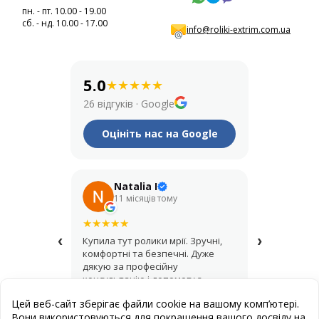
пн. - пт. 10.00 - 19.00
сб. - нд. 10.00 - 17.00
info@roliki-extrim.com.ua
5.0
★
★
★
★
★
26 відгуків
·
Google
Оцініть нас на Google
Natalia I
Его
11 місяців тому
рік т
★
★
★
★
★
★
★
★
★
★
‹
›
Купила тут ролики мрії. Зручні,
Крутий мага
комфортні та безпечні. Дуже
купував шо
дякую за професійну
асортимент,
консультацію і допомогу з
продавці д
вибором.
найкращий 
Цей веб-сайт зберігає файли cookie на вашому комп’ютері.
Вони використовуються для покращення вашого досвіду на