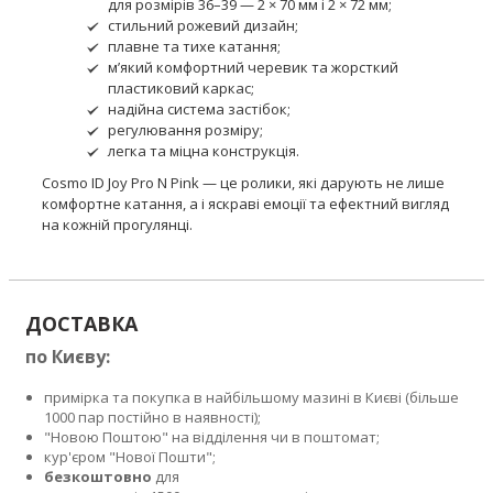
для розмірів 36–39 — 2 × 70 мм і 2 × 72 мм;
стильний рожевий дизайн;
плавне та тихе катання;
м’який комфортний черевик та жорсткий
пластиковий каркас;
надійна система застібок;
регулювання розміру;
легка та міцна конструкція.
Cosmo ID Joy Pro N Pink — це ролики, які дарують не лише
комфортне катання, а і яскраві емоції та ефектний вигляд
на кожній прогулянці.
ДОСТАВКА
по Києву:
примірка та покупка в найбільшому мазині в Києві (більше
1000 пар постійно в наявності);
"Новою Поштою" на відділення чи в поштомат;
кур'єром "Нової Пошти";
безкоштовно
для