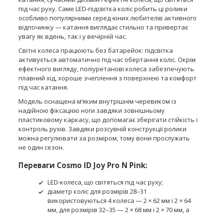
під час руху. Саме LED-підсвітка коліс робить ці ролики
особливо популярними серед юних любителів активного
відпочинку — катання виглядає стильно та привертає
увагу як вдень, так і у вечірній час.
Світні колеса працюють без батарейок: підсвітка
активується автоматично під час обертання коліс. Окрім
ефектного вигляду, поліуретанові колеса забезпечують
плавний хід, хороше зчеплення з поверхнею та комфорт
під час катання.
Модель оснащена м’яким внутрішнім черевиком із
надійною фіксацією ноги завдяки зовнішньому
пластиковому каркасу, що допомагає зберігати стійкість і
контроль рухів. Завдяки розсувній конструкції ролики
можна регулювати за розміром, тому вони прослужать
не один сезон.
Переваги Cosmo ID Joy Pro N Pink:
LED-колеса, що світяться під час руху;
діаметр коліс для розмірів 28–31
використовуються 4 колеса — 2 × 62 мм і 2 × 64
мм, для розмірів 32–35 — 2 × 68 мм і 2 × 70 мм, а