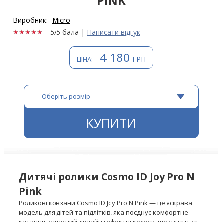
PINK
Виробник:
Micro
5/5 бала
|
Написати відгук
4 180
ГРН
ЦІНА:
Оберіть розмір
КУПИТИ
Дитячі ролики Cosmo ID Joy Pro N
Pink
Роликові ковзани Cosmo ID Joy Pro N Pink — це яскрава
модель для дітей та підлітків, яка поєднує комфортне
катання, сучасний дизайн і ефектні колеса, що світяться