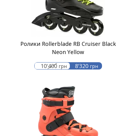
Ролики Rollerblade RB Cruiser Black
Neon Yellow
10'400
8'320
грн
грн