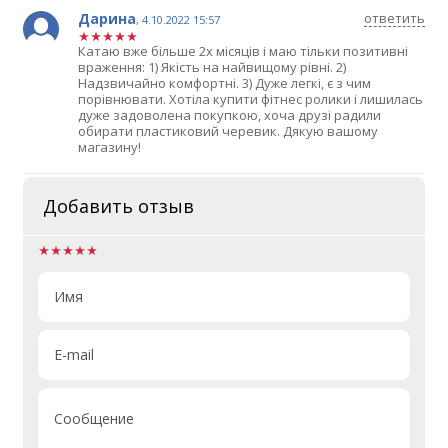
Дарина
ответить
,
4.10.2022 15:57
Катаю вже більше 2х місяців і маю тільки позитивні
враження: 1) Якість на найвищому рівні. 2)
Надзвичайно комфортні. 3) Дуже легкі, є з чим
порівнювати. Хотіла купити фітнес ролики і лишилась
дуже задоволена покупкою, хоча друзі радили
обирати пластиковий черевик. Дякую вашому
магазину!
Добавить отзыв
Имя
E-mail
Сообщение