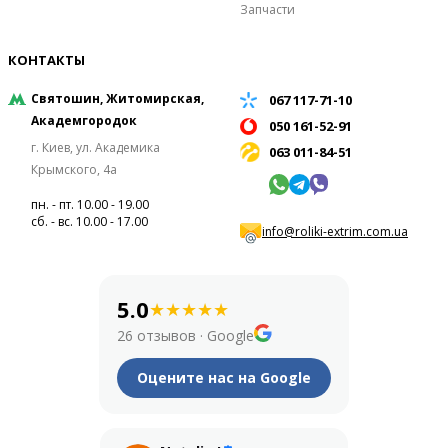
Запчасти
КОНТАКТЫ
Святошин, Житомирская,
067 117-71-10
Академгородок
050 161-52-91
г. Киев, ул. Академика
063 011-84-51
Крымского, 4а
пн. - пт. 10.00 - 19.00
сб. - вс. 10.00 - 17.00
info@roliki-extrim.com.ua
5.0
★
★
★
★
★
26 отзывов
·
Google
Оцените нас на Google