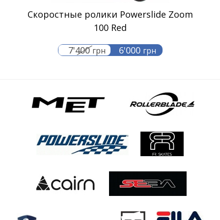
Скоростные ролики Powerslide Zoom
100 Red
7'400
6'000
грн
грн