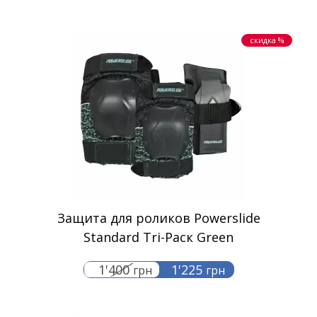
скидка %
Защита для роликов Powerslide
Standard Tri-Pacк Green
1'400
1'225
грн
грн