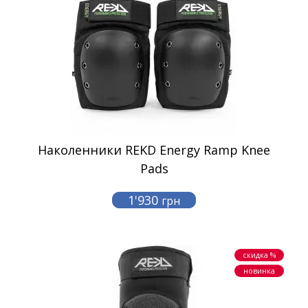
Наколенники REKD Energy Ramp Knee
Pads
1'930
грн
скидка %
новинка