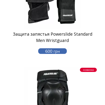
Защита запястья Powerslide Standard
Men Wristguard
600
грн
новинка