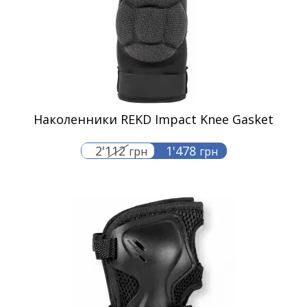
Наколенники REKD Impact Knee Gasket
2'112
1'478
грн
грн