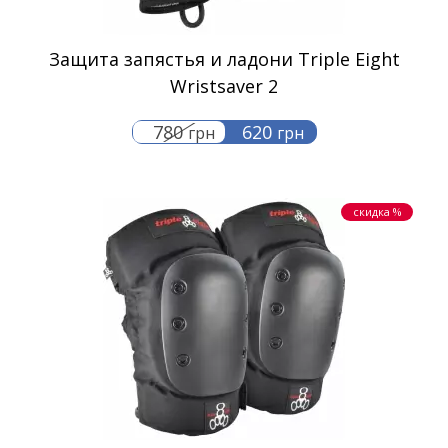
Защита запястья и ладони Triple Eight
Wristsaver 2
780
620
грн
грн
скидка %