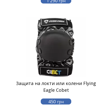
1'290
грн
Защита на локти или колени Flying
Eagle Cobet
450
грн