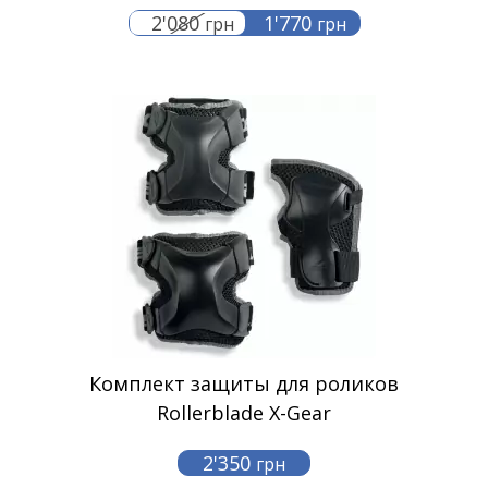
2'080
1'770
грн
грн
Комплект защиты для роликов
Rollerblade X-Gear
2'350
грн