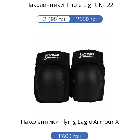
Наколенники Triple Eight KP 22
2'400
1'550
грн
грн
Наколенники Flying Eagle Armour X
1'600
грн