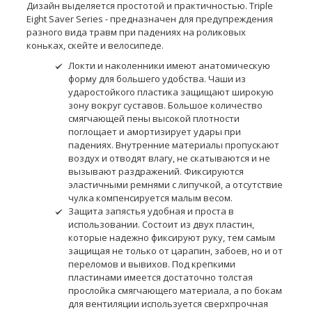
Дизайн выделяется простотой и практичностью. Triple
Eight Saver Series - предназначен для предупреждения
разного вида травм при падениях на роликовых
коньках, скейте и велосипеде.
Локти и наколенники имеют анатомическую
форму для большего удобства. Чаши из
ударостойкого пластика защищают широкую
зону вокруг суставов. Большое количество
смягчающей пены высокой плотности
поглощает и амортизирует удары при
падениях. Внутренние материалы пропускают
воздух и отводят влагу, не скатываются и не
вызывают раздражений. Фиксируются
эластичными ремнями с липучкой, а отсутствие
чулка компенсируется малым весом.
Защита запястья удобная и проста в
использовании. Состоит из двух пластин,
которые надежно фиксируют руку, тем самым
защищая не только от царапин, забоев, но и от
переломов и вывихов. Под крепкими
пластинами имеется достаточно толстая
прослойка смягчающего материала, а по бокам
для вентиляции используется сверхпрочная