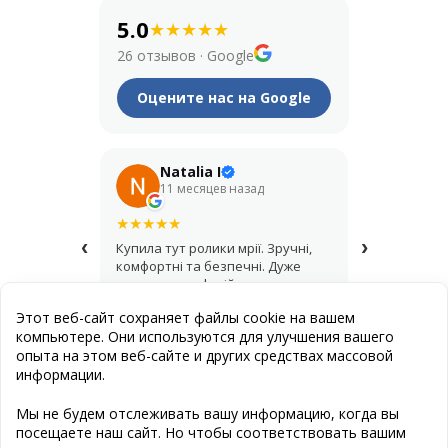
5.0
★
★
★
★
★
26 отзывов
·
Google
Оцените нас на Google
Natalia I
Его
11 месяцев назад
1 год
★
★
★
★
★
★
★
★
★
★
‹
›
Купила тут ролики мрії. Зручні,
Крутий мага
комфортні та безпечні. Дуже
купував шо
дякую за професійну
асортимент,
консультацію і допомогу з
продавці д
Этот веб-сайт сохраняет файлы cookie на вашем
вибором.
найкращий 
компьютере. Они используются для улучшения вашего
опыта на этом веб-сайте и других средствах массовой
информации.
Публичная оферта
Мы не будем отслеживать вашу информацию, когда вы
посещаете наш сайт. Но чтобы соответствовать вашим
Создание сайта
: Эстет Дизайн Студия