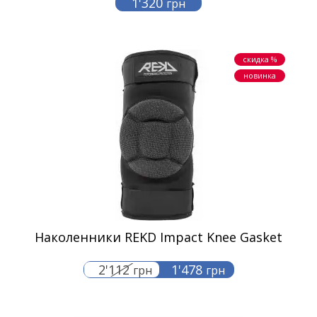
1'320
грн
скидка %
новинка
Наколенники REKD Impact Knee Gasket
2'112
1'478
грн
грн