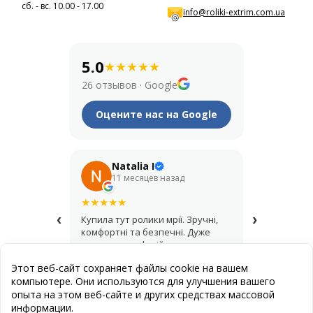
сб. - вс. 10.00 - 17.00
info@roliki-extrim.com.ua
5.0
★
★
★
★
★
26 отзывов
·
Google
Оцените нас на Google
Natalia I
Его
11 месяцев назад
1 год
★
★
★
★
★
★
★
★
★
★
‹
›
Купила тут ролики мрії. Зручні,
Крутий мага
комфортні та безпечні. Дуже
купував шо
дякую за професійну
асортимент,
консультацію і допомогу з
продавці д
Этот веб-сайт сохраняет файлы cookie на вашем
вибором.
найкращий 
компьютере. Они используются для улучшения вашего
опыта на этом веб-сайте и других средствах массовой
информации.