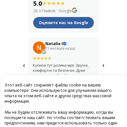
5.0
★
★
★
★
★
26 отзывов
·
Google
Оцените нас на Google
Natalia I
Его
11 месяцев назад
1 год
★
★
★
★
★
★
★
★
★
★
‹
›
Купила тут ролики мрії. Зручні,
Крутий мага
комфортні та безпечні. Дуже
купував шо
дякую за професійну
асортимент,
консультацію і допомогу з
продавці д
Этот веб-сайт сохраняет файлы cookie на вашем
вибором.
найкращий 
компьютере. Они используются для улучшения вашего
опыта на этом веб-сайте и других средствах массовой
информации.
Публичная оферта
Мы не будем отслеживать вашу информацию, когда вы
посещаете наш сайт. Но чтобы соответствовать вашим
Создание сайта
: Эстет Дизайн Студия
предпочтениям, нам придется использовать только один