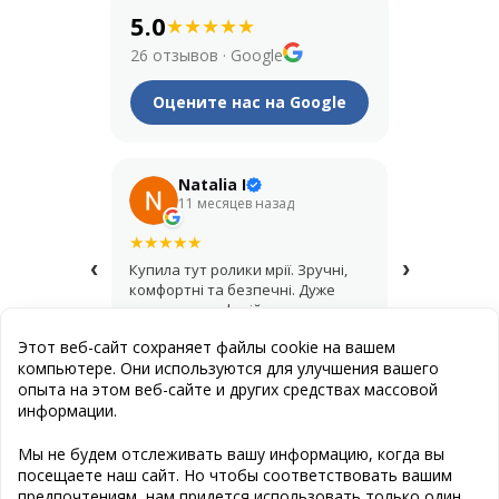
5.0
★
★
★
★
★
26 отзывов
·
Google
Оцените нас на Google
Natalia I
Его
11 месяцев назад
1 год
★
★
★
★
★
★
★
★
★
★
‹
›
Купила тут ролики мрії. Зручні,
Крутий мага
комфортні та безпечні. Дуже
купував шо
дякую за професійну
асортимент,
консультацію і допомогу з
продавці д
Этот веб-сайт сохраняет файлы cookie на вашем
вибором.
найкращий 
компьютере. Они используются для улучшения вашего
опыта на этом веб-сайте и других средствах массовой
информации.
Публичная оферта
Мы не будем отслеживать вашу информацию, когда вы
посещаете наш сайт. Но чтобы соответствовать вашим
Создание сайта
: Эстет Дизайн Студия
предпочтениям, нам придется использовать только один