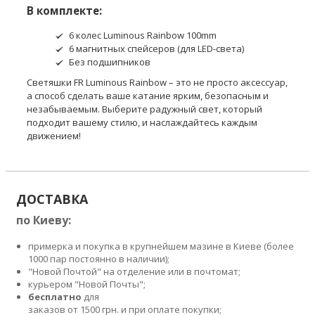
В комплекте:
6 колес Luminous Rainbow 100mm
6 магнитных спейсеров (для LED-света)
Без подшипников
Светяшки FR Luminous Rainbow – это не просто аксессуар,
а способ сделать ваше катание ярким, безопасным и
незабываемым. Выберите радужный свет, который
подходит вашему стилю, и наслаждайтесь каждым
движением!
ДОСТАВКА
по Киеву:
примерка и покупка в крупнейшем мазине в Киеве (более
1000 пар постоянно в наличии);
"Новой Почтой" на отделение или в почтомат;
курьером "Новой Почты";
бесплатно
для
заказов от 1500 грн. и при оплате покупки;