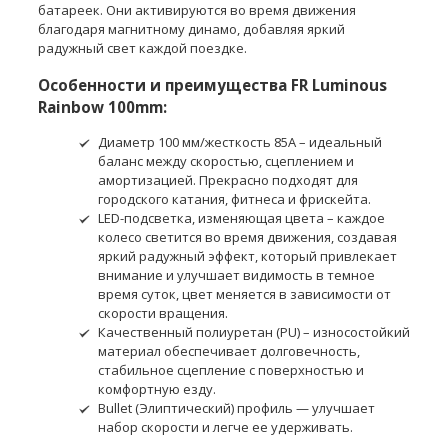
батареек. Они активируются во время движения
благодаря магнитному динамо, добавляя яркий
радужный свет каждой поездке.
Особенности и преимущества FR Luminous
Rainbow 100mm:
Диаметр 100 мм/жесткость 85A – идеальный
баланс между скоростью, сцеплением и
амортизацией. Прекрасно подходят для
городского катания, фитнеса и фрискейта.
LED-подсветка, изменяющая цвета – каждое
колесо светится во время движения, создавая
яркий радужный эффект, который привлекает
внимание и улучшает видимость в темное
время суток, цвет меняется в зависимости от
скорости вращения.
Качественный полиуретан (PU) – износостойкий
материал обеспечивает долговечность,
стабильное сцепление с поверхностью и
комфортную езду.
Bullet (Элиптический) профиль — улучшает
набор скорости и легче ее удерживать.