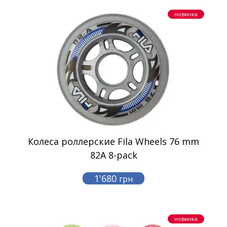
новинка
Колеса роллерские Fila Wheels 76 mm
82A 8-pack
1'680
грн
новинка