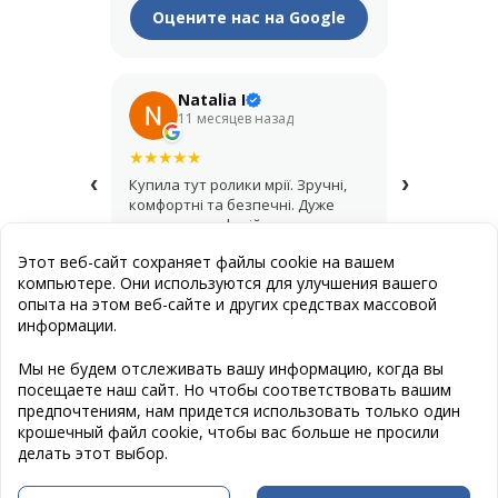
Оцените нас на Google
Natalia I
Его
11 месяцев назад
1 год
★
★
★
★
★
★
★
★
★
★
‹
›
Купила тут ролики мрії. Зручні,
Крутий мага
комфортні та безпечні. Дуже
купував шо
дякую за професійну
асортимент,
консультацію і допомогу з
продавці д
Этот веб-сайт сохраняет файлы cookie на вашем
вибором.
найкращий 
компьютере. Они используются для улучшения вашего
опыта на этом веб-сайте и других средствах массовой
информации.
Публичная оферта
Мы не будем отслеживать вашу информацию, когда вы
посещаете наш сайт. Но чтобы соответствовать вашим
Создание сайта
: Эстет Дизайн Студия
предпочтениям, нам придется использовать только один
Программирование сайта
: www.cravter.com
крошечный файл cookie, чтобы вас больше не просили
делать этот выбор.
Следите за нами в Facebook: