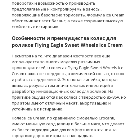
поворотах и ​​возможностью производить
предполагаемые и контролируемые заносы,
позволяющие безопасно тормозить. Формула Ice Cream
обеспечивает этот баланс, а также сохраняет высокую
стойкость к истиранию.
Особенности и преимущества колес для
роликов Flying Eagle Sweet Wheels Ice Cream
Несмотря на то, что диапазон жесткости все еще
используется во многих моделях различных
производителей, в колесах Flying Eagle Sweet Wheels Ice
Cream важна не твердость, а химический состав, отскок
и работа с сердцевиной. Это новая линейка, которая
явилась результатом значительных инвестиций в
разработку инновационных колес для роликов. На
практике ощущаются как колеса с твердостью 85-86А, но
при этом имеют отличный накат, амортизацию и
устойчивые к истиранию.
Колеса Ice Cream, по сравнению с моделью Crocanti,
имеют меньшую сердцевину и больше мяса, что делает
их более подходящими для комфортного катания на
городских дорогах и крытых площадках.