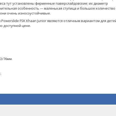
олеса тут установлены фирменные паверслайдовские; их диаметр
ичительная особенность — маленькая ступица и большое количество
 они очень износоустойчивые.
 Powerslide FSK Khaan Junior являются отличным вариантом для дете
о доступной цене.
72/76мм.
.