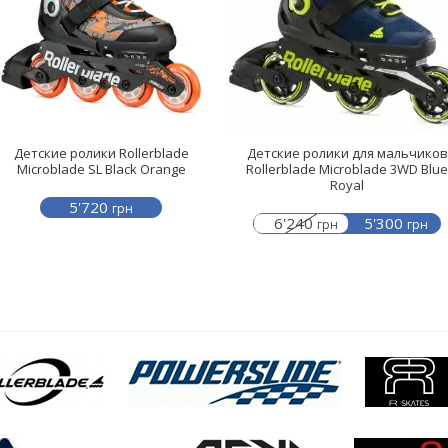
Детские ролики Rollerblade
Детские ролики для мальчиков
Microblade SL Black Orange
Rollerblade Microblade 3WD Blue
Royal
5'720
грн
6'240
5'300
грн
грн