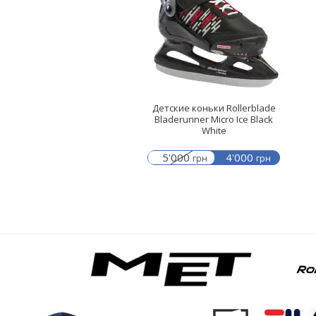
Детские коньки Rollerblade
Bladerunner Micro Ice Black
White
5'000
4'000
грн
грн