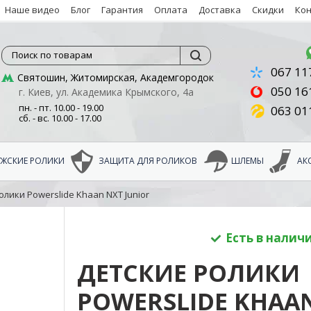
Наше видео
Блог
Гарантия
Оплата
Доставка
Скидки
Ко
Поиск по товарам
067 11
Святошин, Житомирская, Академгородок
050 16
г. Киев, ул. Академика Крымского, 4а
пн. - пт. 10.00 - 19.00
063 01
сб. - вс. 10.00 - 17.00
ЖСКИЕ РОЛИКИ
ЗАЩИТА ДЛЯ РОЛИКОВ
ШЛЕМЫ
АК
олики Powerslide Khaan NXT Junior
Есть в налич
ДЕТСКИЕ РОЛИКИ
POWERSLIDE KHAA