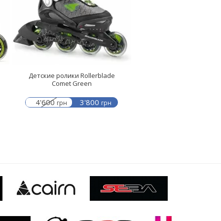
Детские ролики Rollerblade
Comet Green
4'600
3'800
грн
грн