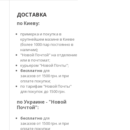
ДОСТАВКА
по Киеву:
примерка и покупка в
крупнейшем мазине в Киеве
(более 1000 пар постоянно в
наличии);
.
"Новой Почтой" на отделение
или в почтомат;
курьером "Новой Почты";
бесплатно
для
заказов от 1500 грн. и при
оплате покупки;
по тарифам "Новой Почты"
для покупок до 1500 грн.
по Украине - "Новой
Почтой":
бесплатно
для
заказов от 1500 грн. и при
а
оплате покупки;