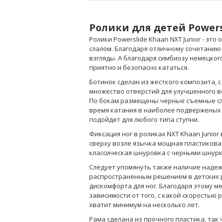
Ролики для детей Powers
Ролики Powerslide Khaan NXT Junior - эт
слалом. Благодаря отличному сочетанию 
взгляды. А благодаря симбиозу немецког
приятно и безопасно кататься.
Ботинок сделан из жесткого композита, 
множество отверстий для улучшенного ве
По бокам размещены черные съемные сл
время катания в наиболее подверженых 
подойдет для любого типа ступни.
Фиксация ног в роликах NXT Khaan Junior
сверху возле язычка мощная пластикова
классическая шнуровка с черными шнур
Следует упомянуть также наличие надеж
распространенным решением в детских р
дискомфорта для ног. Благодаря этому м
зависимости от того, с какой скоростью р
хватит минимум на несколько лет.
Рама сделана из прочного пластика, так 