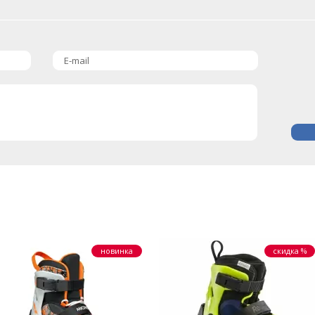
E-mail
новинка
скидка %