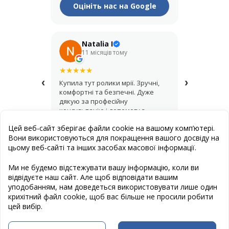
Оцініть нас на Google
Natalia I
Его
11 місяців тому
рік т
★
★
★
★
★
★
★
★
★
★
‹
›
Купила тут ролики мрії. Зручні,
Крутий мага
комфортні та безпечні. Дуже
купував шо
дякую за професійну
асортимент,
консультацію і допомогу з
продавці д
вибором.
найкращий 
Цей веб-сайт зберігає файли cookie на вашому комп’ютері.
Вони використовуються для покращення вашого досвіду на
цьому веб-сайті та інших засобах масової інформації.
Публична оферта
Ми не будемо відстежувати вашу інформацію, коли ви
відвідуєте наш сайт. Але щоб відповідати вашим
Створення сайту
: Естет Дизайн Студія
уподобанням, нам доведеться використовувати лише один
Програмування сайту
: www.cravter.com
крихітний файл cookie, щоб вас більше не просили робити
цей вибір.
Слідкуйте за нами в Facebook:
© 2012 - 2026 Інтернет-магазин Roliki Extrim.