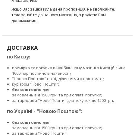
Fr Skates, Fila.
Якщо Вас зацікавила дана пропозиція, не зволікайте,
телефонуйте до нашого магазину, з радістю Вам
допоможемо.
ДОСТАВКА
по Києву:
примірка та покупка в найбільшому мазині в Києві (більше
1000 пар постійно в наявності);
"Новою Поштою" на відділення чи в поштомат;
кур'єром "Нової Пошти";
безкоштовно
для
замовлень від 1500 грн. та при оплаті покупки;
за тарифами "Нової Пошти" для покупок до 1500 грн.
по Україні - "Новою Поштою":
безкоштовно
для
замовлень від 1500 грн. та при оплаті покупки;
за тарифами "Нової Пошти"