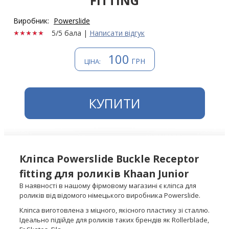
FITTING
Виробник:
Powerslide
5/5 бала
|
Написати відгук
100
ГРН
ЦІНА:
КУПИТИ
Кліпса Powerslide Buckle Receptor
fitting для роликів Khaan Junior
В наявності в нашому фірмовому магазині є кліпса для
роликів від відомого німецького виробника Powerslide.
Кліпса виготовлена з міцного, якісного пластику зі сталлю.
Ідеально підійде для роликів таких брендів як Rollerblade,