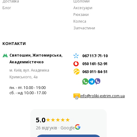
Доставка
Шоломи
Блог
Аксесуари
Рюкзаки
Колеса
Запчастини
КОНТАКТИ
Святошин, Житомирська,
067 117-71-10
Академмістечко
050 161-52-91
м. Київ, вул. Академіка
063 011-84-51
Кримського, 4а
пн. - пт. 10.00 - 19.00
сб. - нд. 10.00 - 17.00
info@roliki-extrim.com.ua
5.0
★
★
★
★
★
26 відгуків
·
Google