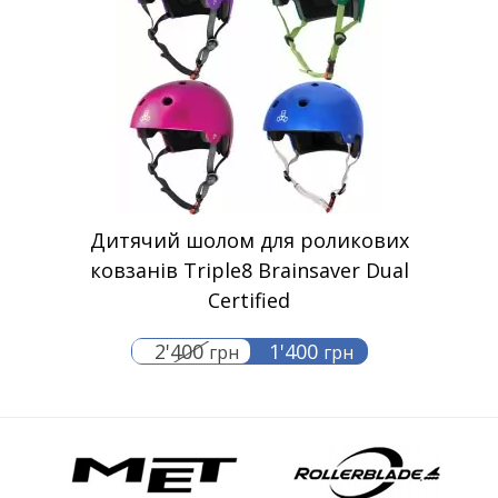
Дитячий шолом для роликових
ковзанів Triple8 Brainsaver Dual
Certified
2'400
1'400
грн
грн