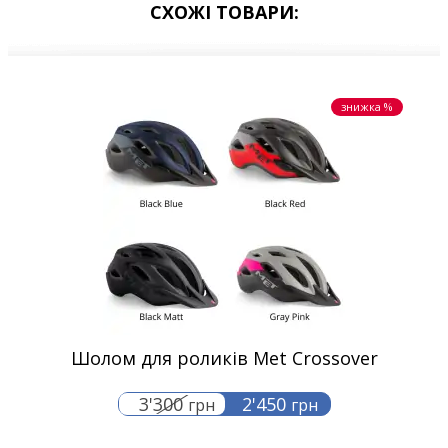
СХОЖІ ТОВАРИ:
знижка %
Шолом для роликів Met Crossover
3'300
2'450
грн
грн