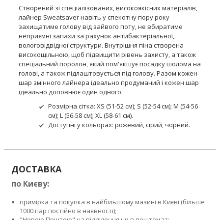
Створений зі спеціалізованих, високоякісних матеріалів,
лайнер Sweatsaver навіть у спекотну пору року
захищатиме голову від зайвого поту, не вбиратиме
неприємні запахи за рахунок антибактеріальної,
вологовідвідної структури. Внутрішня піна створена
високощільною, щоб підвищити рівень захисту, а також
спеціальний поролон, який пом'якшує посадку шолома на
голові, а також підлаштовується під голову. Разом кожен
шар змінного лайнера ідеально продуманий і кожен шар
ідеально доповнює один одного.
Розмірна сітка: XS (51-52 см); S (52-54 см); M (54-56
см); L (56-58 см); XL (58-61 см).
Доступні у кольорах: рожевий, сірий, чорний.
ДОСТАВКА
по Києву:
примірка та покупка в найбільшому мазині в Києві (більше
1000 пар постійно в наявності);
"Новою Поштою" на відділення чи в поштомат;