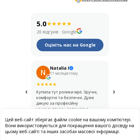
5.0
★
★
★
★
★
26 відгуків
·
Google
Оцініть нас на Google
Natalia I
Его
11 місяців тому
рік т
★
★
★
★
★
★
★
★
★
★
‹
›
Купила тут ролики мрії. Зручні,
Крутий мага
комфортні та безпечні. Дуже
купував шо
дякую за професійну
асортимент,
консультацію і допомогу з
продавці д
вибором.
найкращий 
Цей веб-сайт зберігає файли cookie на вашому комп’ютері.
Вони використовуються для покращення вашого досвіду на
цьому веб-сайті та інших засобах масової інформації.