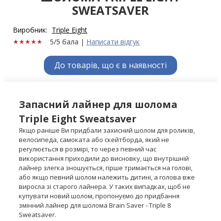
SWEATSAVER
Виробник:
Triple Eight
5/5 бала
|
Написати відгук
До товарів, що є в наявності
Запасний лайнер для шолома
Triple Eight Sweatsaver
Якщо раніше Ви придбали захисний шолом для роликів,
велосипеда, самоката або скейтборда, який не
регулюється в розмірі, то через певний час
використання приходили до висновку, що внутрішній
лайнер злегка зношується, гірше тримається на голові,
або якщо певний шолом належить дитині, а голова вже
виросла зі старого лайнера. У таких випадках, щоб не
купувати новий шолом, пропонуємо до придбання
змінний лайнер для шолома Brain Saver - Triple 8
Sweatsaver.