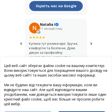
Оцініть нас на Google
Natalia I
Его
11 місяців тому
рік т
★
★
★
★
★
★
★
★
★
★
‹
›
Купила тут ролики мрії. Зручні,
Крутий мага
комфортні та безпечні. Дуже
купував шо
дякую за професійну
асортимент,
консультацію і допомогу з
продавці д
вибором.
найкращий 
Цей веб-сайт зберігає файли cookie на вашому комп’ютері.
Вони використовуються для покращення вашого досвіду на
цьому веб-сайті та інших засобах масової інформації.
Публична оферта
Ми не будемо відстежувати вашу інформацію, коли ви
відвідуєте наш сайт. Але щоб відповідати вашим
Створення сайту
: Естет Дизайн Студія
уподобанням, нам доведеться використовувати лише один
Програмування сайту
: www.cravter.com
крихітний файл cookie, щоб вас більше не просили робити
цей вибір.
Слідкуйте за нами в Facebook: