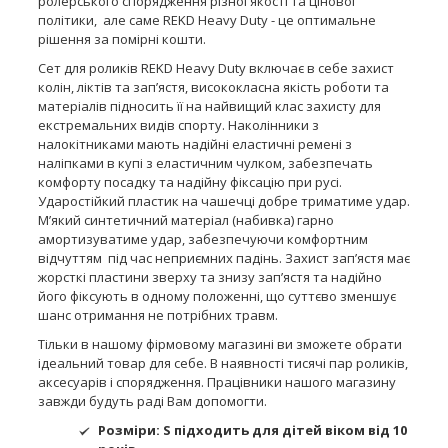
ролерського спорядження різної якості та цінової
політики, але саме REKD Heavy Duty - це оптимальне
рішення за помірні кошти.
Сет для роликів REKD Heavy Duty включає в себе захист
колін, ліктів та зап’ястя, висококласна якість роботи та
матеріалів підносить її на найвищий клас захисту для
екстремальних видів спорту. Наколінники з
налокітниками мають надійні еластичні ремені з
наліпками в купі з еластичним чулком, забезпечать
комфорту посадку та надійну фіксацію при русі.
Ударостійкий пластик на чашечці добре триматиме удар.
М’який синтетичний матеріал (набивка) гарно
амортизуватиме удар, забезпечуючи комфортним
відчуттям під час неприємних падінь. Захист зап’ястя має
жорсткі пластини зверху та знизу зап’ястя та надійно
його фіксують в одному положенні, що суттєво зменшує
шанс отримання не потрібних травм.
Тільки в нашому фірмовому магазині ви зможете обрати
ідеальний товар для себе. В наявності тисячі пар роликів,
аксесуарів і спорядження. Працівники нашого магазину
завжди будуть раді Вам допомогти.
Розміри: S підходить для дітей віком від 10