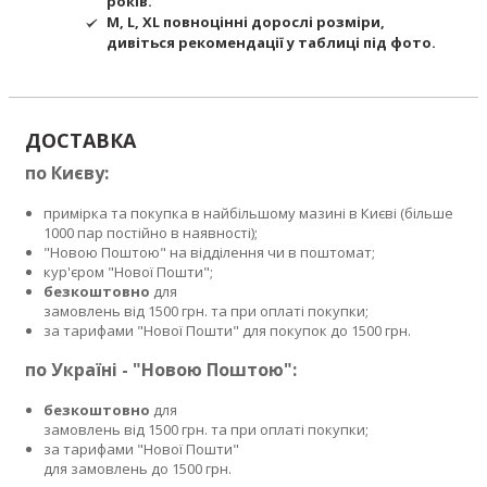
років.
M, L, XL повноцінні дорослі розміри,
дивіться рекомендації у таблиці під фото.
ДОСТАВКА
по Києву:
примірка та покупка в найбільшому мазині в Києві (більше
1000 пар постійно в наявності);
"Новою Поштою" на відділення чи в поштомат;
кур'єром "Нової Пошти";
безкоштовно
для
замовлень від 1500 грн. та при оплаті покупки;
за тарифами "Нової Пошти" для покупок до 1500 грн.
по Україні - "Новою Поштою":
безкоштовно
для
замовлень від 1500 грн. та при оплаті покупки;
за тарифами "Нової Пошти"
для замовлень до 1500 грн.