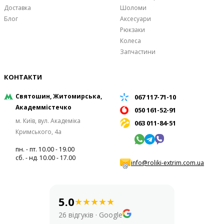
Доставка
Шоломи
Блог
Аксесуари
Рюкзаки
Колеса
Запчастини
КОНТАКТИ
Святошин, Житомирська,
067 117-71-10
Академмістечко
050 161-52-91
м. Київ, вул. Академіка
063 011-84-51
Кримського, 4а
пн. - пт. 10.00 - 19.00
сб. - нд. 10.00 - 17.00
info@roliki-extrim.com.ua
5.0
★
★
★
★
★
26 відгуків
·
Google