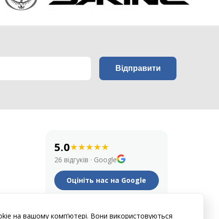
5.0
★
★
★
★
★
26 відгуків
·
Google
Оцініть нас на Google
okie на вашому комп’ютері. Вони використовуються
Natalia I
Егор