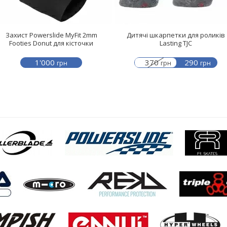
Захист Powerslide MyFit 2mm
Дитячі шкарпетки для роликів
Footies Donut для кісточки
Lasting TJC
1'000
370
290
грн
грн
грн