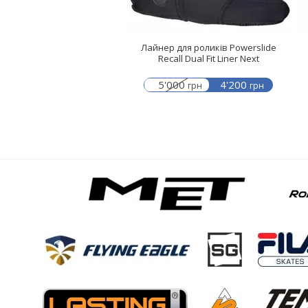
Лайнер для роликів Powerslide
Recall Dual Fit Liner Next
5'000
4'200
грн
грн