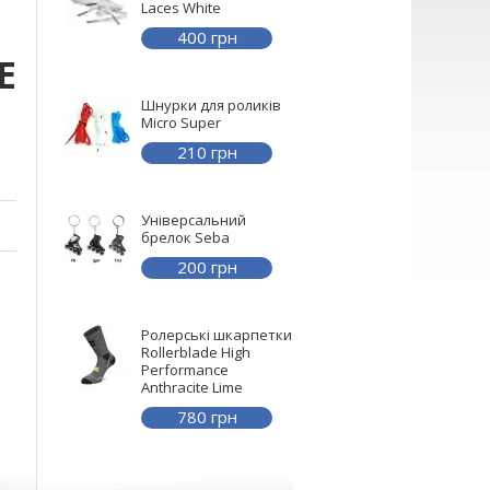
Laces White
400
грн
E
Шнурки для роликів
Micro Super
210
грн
Універсальний
брелок Seba
200
грн
Ролерські шкарпетки
Rollerblade High
Performance
Anthracite Lime
780
грн