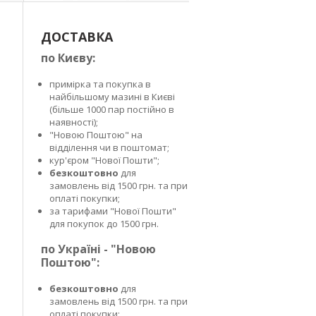
ДОСТАВКА
по Києву:
примірка та покупка в
найбільшому мазині в Києві
(більше 1000 пар постійно в
наявності);
"Новою Поштою" на
відділення чи в поштомат;
кур'єром "Нової Пошти";
безкоштовно
для
замовлень від 1500 грн. та при
оплаті покупки;
за тарифами "Нової Пошти"
для покупок до 1500 грн.
по Україні - "Новою
Поштою":
безкоштовно
для
замовлень від 1500 грн. та при
оплаті покупки;