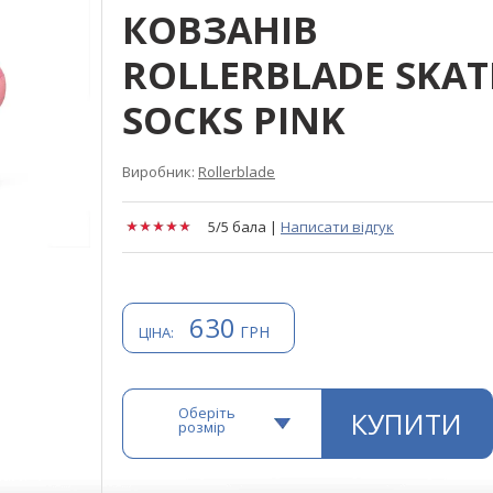
КОВЗАНІВ
ROLLERBLADE SKAT
SOCKS PINK
Виробник:
Rollerblаdе
5/5 бала
|
Написати відгук
630
ГРН
ЦІНА:
Оберіть
КУПИТИ
розмір