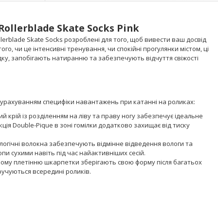
llerblade Skate Socks Pink
lerblade Skate Socks розроблені для того, щоб вивести ваш досвід
го, чи це інтенсивні тренування, чи спокійні прогулянки містом, ці
у, запобігають натиранню та забезпечують відчуття свіжості
урахуванням специфіки навантажень при катанні на роликах:
й крій із розділенням на ліву та праву ногу забезпечує ідеальне
ція Double-Pique в зоні гомілки додатково захищає від тиску
логічні волокна забезпечують відмінне відведення вологи та
пи сухими навіть під час найактивніших сесій.
вому плетінню шкарпетки зберігають свою форму після багатьох
ручуються всередині роликів.