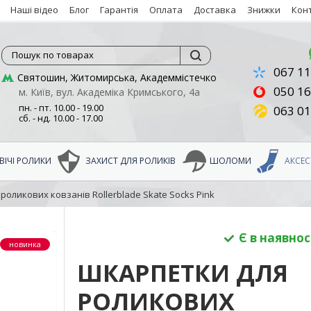
Наші відео
Блог
Гарантія
Оплата
Доставка
Знижки
Кон
Пошук по товарах
067 11
Святошин, Житомирська, Академмістечко
050 16
м. Київ, вул. Академіка Кримського, 4а
пн. - пт. 10.00 - 19.00
063 01
сб. - нд. 10.00 - 17.00
ІЧІ РОЛИКИ
ЗАХИСТ ДЛЯ РОЛИКІВ
ШОЛОМИ
АКСЕС
оликових ковзанів Rollerblade Skate Socks Pink
Є в наявнос
новинка
ШКАРПЕТКИ ДЛЯ
РОЛИКОВИХ