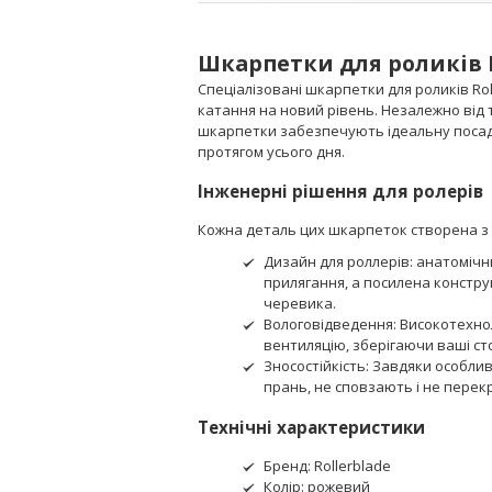
Шкарпетки для роликів Ro
Спеціалізовані шкарпетки для роликів Rol
катання на новий рівень. Незалежно від то
шкарпетки забезпечують ідеальну посадк
протягом усього дня.
Інженерні рішення для ролерів
Кожна деталь цих шкарпеток створена з 
Дизайн для роллерів: анатомічни
прилягання, а посилена конструк
черевика.
Вологовідведення: Високотехно
вентиляцію, зберігаючи ваші сто
Зносостійкість: Завдяки особли
прань, не сповзають і не перек
Технічні характеристики
Бренд: Rollerblade
Колір: рожевий