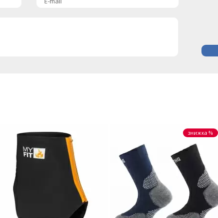
E-mail
знижка %