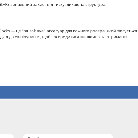
L+R), зональний захист від тиску, дихаюча структура.
Socks — це "must-have" аксесуар для кожного ролера, який піклується
ідхід до екіпірування, щоб зосередитися виключно на отриманні