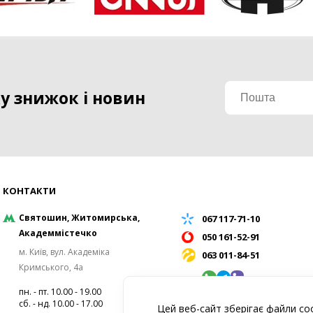
у знижок і новин
КОНТАКТИ
Святошин, Житомирська,
067 117-71-10
Академмістечко
050 161-52-91
м. Київ, вул. Академіка
063 011-84-51
Кримського, 4а
пн. - пт. 10.00 - 19.00
сб. - нд. 10.00 - 17.00
Цей веб-сайт зберігає файли co
info@roliki-extrim.com.ua