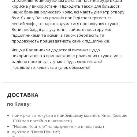
Справжнім поціновувачам дана запчастина буде вкрай
корисна у використанні. Підходить також для більшості
інших брендів роликових коліс, які мають діаметр отвору
8мм. Якщо у Ваших роликів при їзді спостерігається
легкий люфт, то варто задуматися про покупку втулок.
Вони необхідні для усунення зайвого простору між
підшипниками та осями, а також зберігають та
продовжують працездатність самих підшипників.
Якщо у Вас виникли додаткові питання щодо
використання та приналежності роликових втулок, ми з
радістю проконсультуємо з будь-яких питань!
Поспішайте, кількість втулок обмежена!
ДОСТАВКА
по Києву:
примірка та покупка в найбільшому мазині в Києві (більше
1000 пар постійно в наявності);
"Новою Поштою" на відділення чи в поштомат;
кур'єром "Нової Пошти";