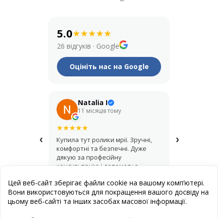
5.0
★
★
★
★
★
26 відгуків
·
Google
Оцініть нас на Google
Natalia I
Его
11 місяців тому
рік т
★
★
★
★
★
★
★
★
★
★
‹
›
Купила тут ролики мрії. Зручні,
Крутий мага
комфортні та безпечні. Дуже
купував шо
дякую за професійну
асортимент,
консультацію і допомогу з
продавці д
вибором.
найкращий 
Цей веб-сайт зберігає файли cookie на вашому комп’ютері.
Вони використовуються для покращення вашого досвіду на
цьому веб-сайті та інших засобах масової інформації.