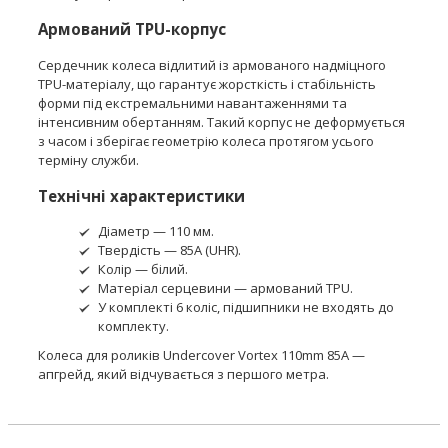
Армований TPU-корпус
Сердечник колеса відлитий із армованого надміцного
TPU-матеріалу, що гарантує жорсткість і стабільність
форми під екстремальними навантаженнями та
інтенсивним обертанням. Такий корпус не деформується
з часом і зберігає геометрію колеса протягом усього
терміну служби.
Технічні характеристики
Діаметр — 110 мм.
Твердість — 85А (UHR).
Колір — білий.
Матеріал серцевини — армований TPU.
У комплекті 6 коліс, підшипники не входять до
комплекту.
Колеса для роликів Undercover Vortex 110mm 85A —
апгрейд, який відчувається з першого метра.