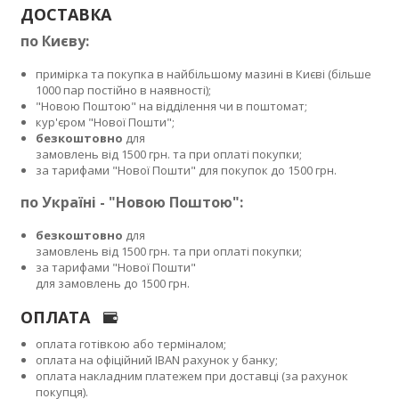
ДОСТАВКА
по Києву:
примірка та покупка в найбільшому мазині в Києві (більше
1000 пар постійно в наявності);
"Новою Поштою" на відділення чи в поштомат;
кур'єром "Нової Пошти";
безкоштовно
для
замовлень від 1500 грн. та при оплаті покупки;
за тарифами "Нової Пошти" для покупок до 1500 грн.
по Україні - "Новою Поштою":
безкоштовно
для
замовлень від 1500 грн. та при оплаті покупки;
за тарифами "Нової Пошти"
для замовлень до 1500 грн.
ОПЛАТА
оплата готівкою або терміналом;
оплата на офіційний IBAN рахунок у банку;
оплата накладним платежем при доставці (за рахунок
покупця).