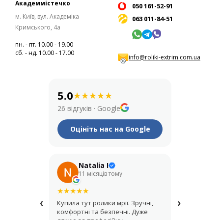
Академмістечко
050 161-52-91
м. Київ, вул. Академіка
063 011-84-51
Кримського, 4а
пн. - пт. 10.00 - 19.00
сб. - нд. 10.00 - 17.00
info@roliki-extrim.com.ua
5.0
★
★
★
★
★
26 відгуків
·
Google
Оцініть нас на Google
Natalia I
Его
11 місяців тому
рік т
★
★
★
★
★
★
★
★
★
★
‹
›
Купила тут ролики мрії. Зручні,
Крутий мага
комфортні та безпечні. Дуже
купував шо