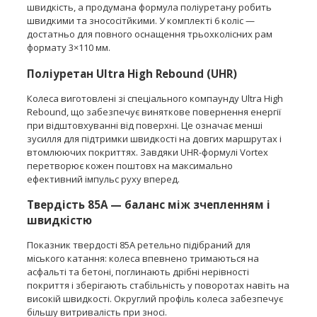
швидкість, а продумана формула поліуретану робить
швидкими та знососітйкими. У комплекті 6 коліс —
достатньо для повного оснащення трьохколісних рам
формату 3×110 мм.
Поліуретан Ultra High Rebound (UHR)
Колеса виготовлені зі спеціального компаунду Ultra High
Rebound, що забезпечує виняткове повернення енергії
при відштовхуванні від поверхні. Це означає менші
зусилля для підтримки швидкості на довгих маршрутах і
втомлюючих покриттях. Завдяки UHR-формулі Vortex
перетворює кожен поштовх на максимально
ефективний імпульс руху вперед.
Твердість 85A — баланс між зчепленням і
швидкістю
Показник твердості 85А ретельно підібраний для
міського катання: колеса впевнено тримаються на
асфальті та бетоні, поглинають дрібні нерівності
покриття і зберігають стабільність у поворотах навіть на
високій швидкості. Округлий профіль колеса забезпечує
більшу витривалість при зносі.