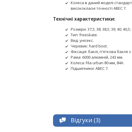
Колеса в даний моделі стандартн
висококласні точності АВЕС 7.
Технічні характеристики:
Розміри: 37,5; 38; 38,5; 39; 40; 40,5; 4
Тип: freeskate.
Вид: унісекс.
Черевик: hard boot.
Фіксація: баклі, п'яткова бакля 
Рама: 6000 алюміній, 243 мм.
Колеса: Fila urban 80-мм, 84А.
Підшипники: ABEC 7.
Відгуки (3)