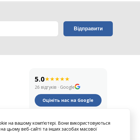
5.0
★
★
★
★
★
26 відгуків
·
Google
Оцініть нас на Google
okie на вашому комп’ютері. Вони використовуються
Natalia I
Егор
на цьому веб-сайті та інших засобах масової
11 місяців тому
рік то
★
★
★
★
★
★
★
★
★
★