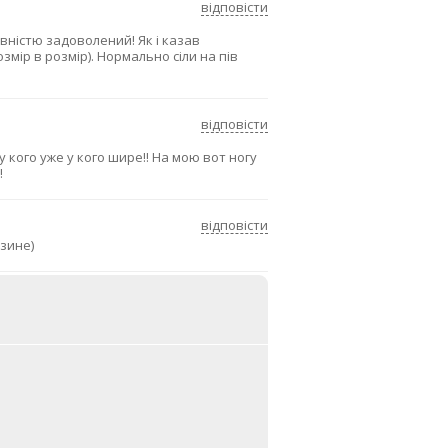
відповісти
вністю задоволений! Як і казав
озмір в розмір). Нормально сіли на пів
відповісти
 кого уже у кого шире!! На мою вот ногу
!
відповісти
зине)