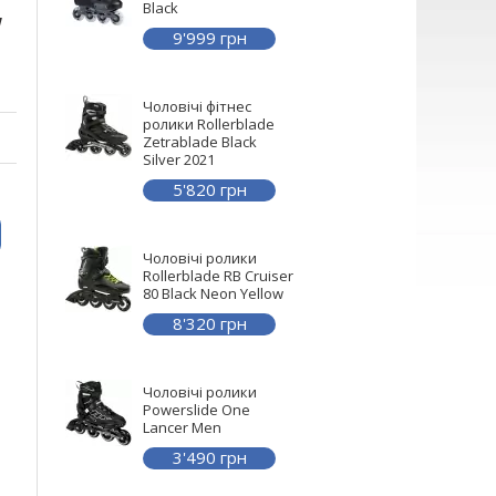
Black
W
9'999
грн
Чоловічі фітнес
ролики Rollerblade
Zetrablade Black
Silver 2021
5'820
грн
Чоловічі ролики
Rollerblade RB Cruiser
80 Black Neon Yellow
8'320
грн
Чоловічі ролики
Powerslide One
Lancer Men
3'490
грн