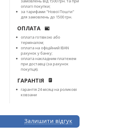
замовлень від 1500 грн. та при
оплаті покупки;
за тарифами "Нової Пошти"
для замовлень до 1500 грн.
ОПЛАТА
оплата готівкою або
терміналом;
оплата на офіційний IBAN
рахунок у банку;
оплата накладним платежем
при доставці (за рахунок
покупця).
ГАРАНТІЯ
гарантія 24 місяці на роликові
ковзани
Залишити відгук