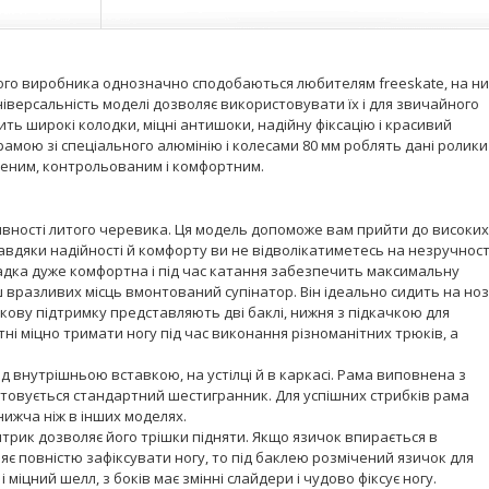
ського виробника однозначно сподобаються любителям freeskate, на н
іверсальність моделі дозволяє використовувати їх і для звичайного
ть широкі колодки, міцні антишоки, надійну фіксацію і красивий
рамою зі спеціального алюмінію і колесами 80 мм роблять дані ролики
еним, контрольованим і комфортним.
аявності литого черевика. Ця модель допоможе вам прийти до високих
 завдяки надійності й комфорту ви не відволікатиметесь на незручност
адка дуже комфортна і під час катання забезпечить максимальну
 вразливих місць вмонтований супінатор. Він ідеально сидить на нозі
окову підтримку представляють дві баклі, нижня з підкачкою для
атні міцно тримати ногу під час виконання різноманітних трюків, а
д внутрішньою вставкою, на устілці й в каркасі. Рама виповнена з
стовується стандартний шестигранник. Для успішних стрибків рама
нижча ніж в інших моделях.
нтрик дозволяє його трішки підняти. Якщо язичок впирається в
яє повністю зафіксувати ногу, то під баклею розмічений язичок для
 міцний шелл, з боків має змінні слайдери і чудово фіксує ногу.