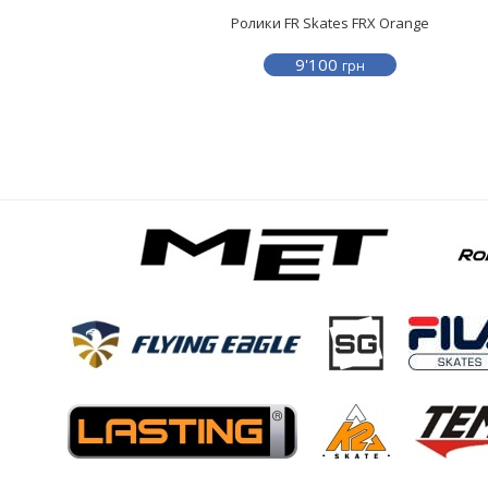
Ролики FR Skates FRX Orange
9'100
грн