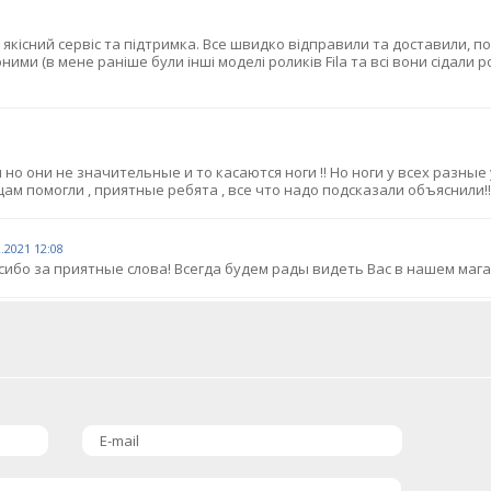
 якісний сервіс та підтримка. Все швидко відправили та доставили, по
ними (в мене раніше були інші моделі роликів Fila та всі вони сідали р
но они не значительные и то касаются ноги !! Но ноги у всех разные у
вцам помогли , приятные ребята , все что надо подсказали объяснили!!
2.2021 12:08
ибо за приятные слова! Всегда будем рады видеть Вас в нашем мага
E-mail