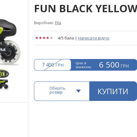
FUN BLACK YELLO
Виробник:
Fila
4/5 бала
|
Написати відгук
6 500
Ціна зі
7 400
ГРН
ГРН
знижкою:
Оберіть
КУПИТИ
розмір