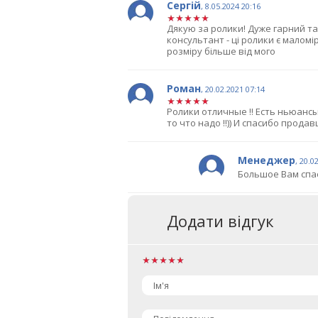
Сергій
,
8.05.2024 20:16
Дякую за ролики! Дуже гарний та
консультант - ці ролики є маломір
розміру більше від мого
Роман
,
20.02.2021 07:14
Ролики отличные !! Есть ньюансы 
то что надо !!)) И спасибо прода
Менеджер
,
20.0
Большое Вам спас
Додати відгук
Ім'я