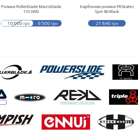
Ролики Rollerblade Macroblade
Карбонові ролики FRSkates
110 3WD
Spin 80 Black
10'000
6'500
21'840
грн
грн
грн