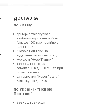
ДОСТАВКА
их
по Києву:
примірка та покупка в
найбільшому мазині в Києві
(більше 1000 пар постійно в
наявності);
"Новою Поштою" на
і.
відділення чи в поштомат;
кур'єром "Нової Пошти";
,
безкоштовно
для
замовлень від 1500 грн. та при
оплаті покупки;
за тарифами "Нової Пошти"
для покупок до 1500 грн.
по Україні - "Новою
Поштою":
безкоштовно
для