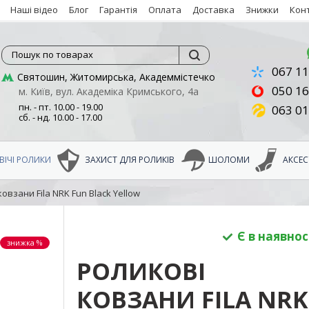
Наші відео
Блог
Гарантія
Оплата
Доставка
Знижки
Кон
Пошук по товарах
067 11
Святошин, Житомирська, Академмістечко
050 16
м. Київ, вул. Академіка Кримського, 4а
пн. - пт. 10.00 - 19.00
063 01
сб. - нд. 10.00 - 17.00
ІЧІ РОЛИКИ
ЗАХИСТ ДЛЯ РОЛИКІВ
ШОЛОМИ
АКСЕС
овзани Fila NRK Fun Black Yellow
Є в наявнос
знижка %
РОЛИКОВІ
КОВЗАНИ FILA NRK