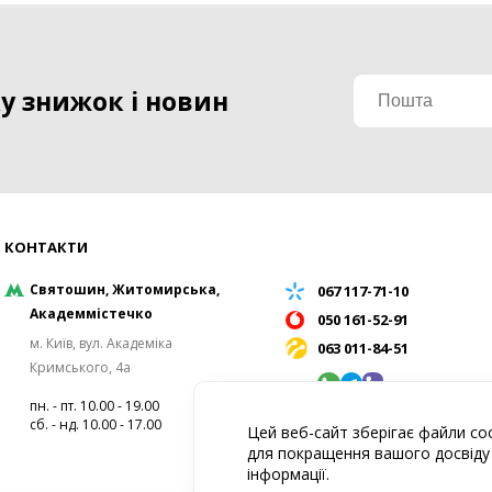
у знижок і новин
КОНТАКТИ
Святошин, Житомирська,
067 117-71-10
Академмістечко
050 161-52-91
м. Київ, вул. Академіка
063 011-84-51
Кримського, 4а
пн. - пт. 10.00 - 19.00
сб. - нд. 10.00 - 17.00
Цей веб-сайт зберігає файли co
info@roliki-extrim.com.ua
для покращення вашого досвіду 
інформації.