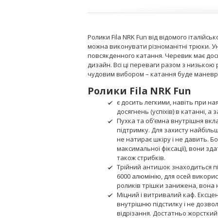
Ролики Fila NRK Fun від відомого італій
можна виконувати різноманітні трюки. Ун
повсякденного катання. Черевик має доси
дизайн. Всі ці переваги разом з низькою 
чудовим вибором – катання буде маневр
Ролики Fila NRK Fun
є досить легкими, навіть при н
досягнень (успіхів) в катанні, а
Пухка та об’ємна внутрішня вкл
підтримку. Для захисту найбільш
не натирає шкіру і не давить. Б
максимальної фіксації), вони зд
також стрибків.
Трійний антишок знаходиться пі
6000 алюмінію, для осей викори
роликів трішки занижена, вона 
Міцний і витривалий каф. Ексце
внутрішню підстилку і не дозвол
відрізання. Достатньо жорсткий і