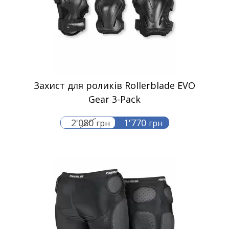
Захист для роликів Rollerblade EVO
Gear 3-Pack
2'080
1'770
грн
грн