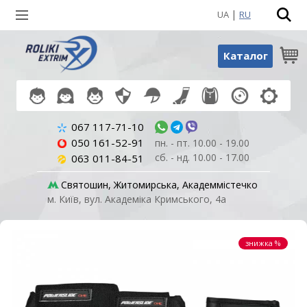
|
UA
RU
Пошук по товарах
Каталог
067 117-71-10
050 161-52-91
пн. - пт. 10.00 - 19.00
сб. - нд. 10.00 - 17.00
063 011-84-51
Святошин, Житомирська, Академмістечко
м. Київ, вул. Академіка Кримського, 4а
знижка %