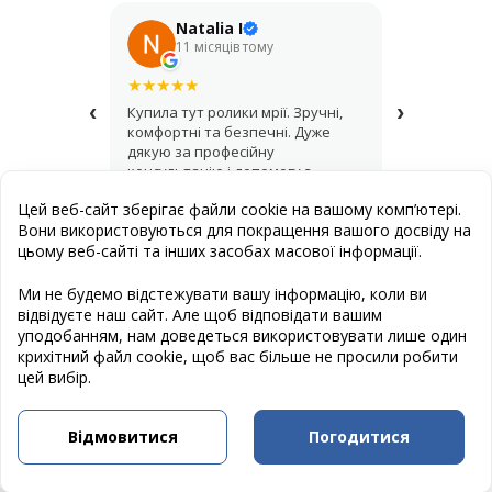
Natalia I
Его
11 місяців тому
рік т
★
★
★
★
★
★
★
★
★
★
‹
›
Купила тут ролики мрії. Зручні,
Крутий мага
комфортні та безпечні. Дуже
купував шо
дякую за професійну
асортимент,
консультацію і допомогу з
продавці д
вибором.
найкращий 
Цей веб-сайт зберігає файли cookie на вашому комп’ютері.
Вони використовуються для покращення вашого досвіду на
цьому веб-сайті та інших засобах масової інформації.
Публична оферта
Ми не будемо відстежувати вашу інформацію, коли ви
відвідуєте наш сайт. Але щоб відповідати вашим
Створення сайту
: Естет Дизайн Студія
уподобанням, нам доведеться використовувати лише один
Програмування сайту
: www.cravter.com
крихітний файл cookie, щоб вас більше не просили робити
цей вибір.
Слідкуйте за нами в Facebook:
© 2012 - 2026 Інтернет-магазин Roliki Extrim.
Відмовитися
Погодитися
Всі права захищені. При використанні матеріалів посилання
на сайт обов'язкове.