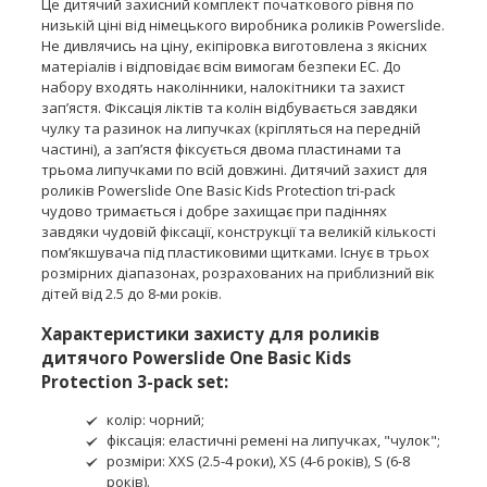
Це дитячий захисний комплект початкового рівня по
низькій ціні від німецького виробника роликів Powerslide.
Не дивлячись на ціну, екіпіровка виготовлена з якісних
матеріалів і відповідає всім вимогам безпеки ЕС. До
набору входять наколінники, налокітники та захист
зап’ястя. Фіксація ліктів та колін відбувається завдяки
чулку та разинок на липучках (кріпляться на передній
частині), а зап’ястя фіксується двома пластинами та
трьома липучками по всій довжині. Дитячий захист для
роликів Powerslide One Basic Kids Protection tri-pack
чудово тримається і добре захищає при падіннях
завдяки чудовій фіксації, конструкції та великій кількості
пом’якшувача під пластиковими щитками. Існує в трьох
розмірних діапазонах, розрахованих на приблизний вік
дітей від 2.5 до 8-ми років.
Характеристики захисту для роликів
дитячого Powerslide One Basic Kids
Protection 3-pack set:
колір: чорний;
фіксація: еластичні ремені на липучках, "чулок";
розміри: XXS (2.5-4 роки), XS (4-6 років), S (6-8
років).