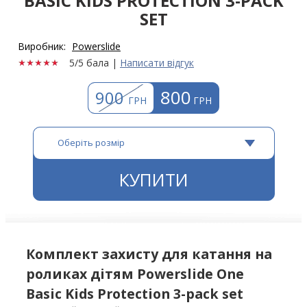
BASIC KIDS PROTECTION 3-PACK
SET
Виробник:
Powerslide
5/5 бала
|
Написати відгук
800
900
ГРН
ГРН
Оберіть розмір
КУПИТИ
Комплект захисту для катання на
роликах дітям Powerslide One
Basic Kids Protection 3-pack set