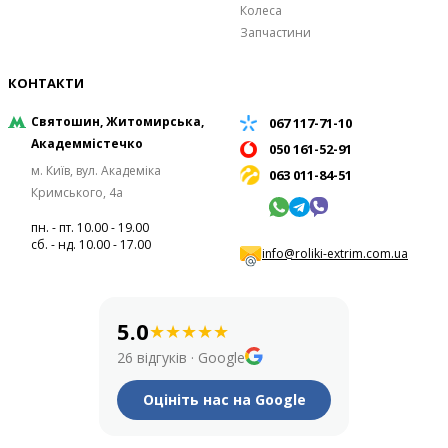
Колеса
Запчастини
КОНТАКТИ
Святошин, Житомирська,
067 117-71-10
Академмістечко
050 161-52-91
м. Київ, вул. Академіка
063 011-84-51
Кримського, 4а
пн. - пт. 10.00 - 19.00
сб. - нд. 10.00 - 17.00
info@roliki-extrim.com.ua
5.0
★
★
★
★
★
26 відгуків
·
Google
Оцініть нас на Google