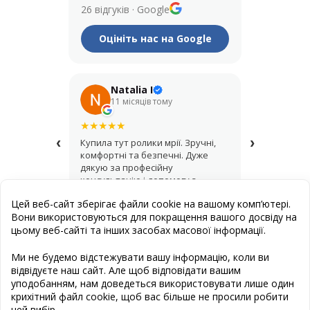
26 відгуків
·
Google
Оцініть нас на Google
Natalia I
Его
11 місяців тому
рік т
★
★
★
★
★
★
★
★
★
★
‹
›
Купила тут ролики мрії. Зручні,
Крутий мага
комфортні та безпечні. Дуже
купував шо
дякую за професійну
асортимент,
консультацію і допомогу з
продавці д
вибором.
найкращий 
Цей веб-сайт зберігає файли cookie на вашому комп’ютері.
Вони використовуються для покращення вашого досвіду на
цьому веб-сайті та інших засобах масової інформації.
Публична оферта
Ми не будемо відстежувати вашу інформацію, коли ви
відвідуєте наш сайт. Але щоб відповідати вашим
Створення сайту
: Естет Дизайн Студія
уподобанням, нам доведеться використовувати лише один
Програмування сайту
: www.cravter.com
крихітний файл cookie, щоб вас більше не просили робити
цей вибір.