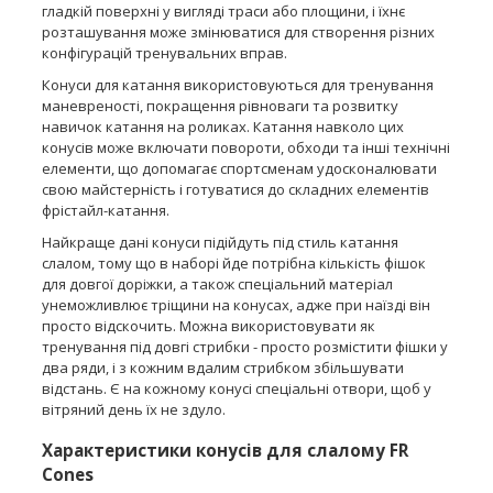
гладкій поверхні у вигляді траси або площини, і їхнє
розташування може змінюватися для створення різних
конфігурацій тренувальних вправ.
Конуси для катання використовуються для тренування
маневреності, покращення рівноваги та розвитку
навичок катання на роликах. Катання навколо цих
конусів може включати повороти, обходи та інші технічні
елементи, що допомагає спортсменам удосконалювати
свою майстерність і готуватися до складних елементів
фрістайл-катання.
Найкраще дані конуси підійдуть під стиль катання
слалом, тому що в наборі йде потрібна кількість фішок
для довгої доріжки, а також спеціальний матеріал
унеможливлює тріщини на конусах, адже при наїзді він
просто відскочить. Можна використовувати як
тренування під довгі стрибки - просто розмістити фішки у
два ряди, і з кожним вдалим стрибком збільшувати
відстань. Є на кожному конусі спеціальні отвори, щоб у
вітряний день їх не здуло.
Характеристики конусів для слалому FR
Cones