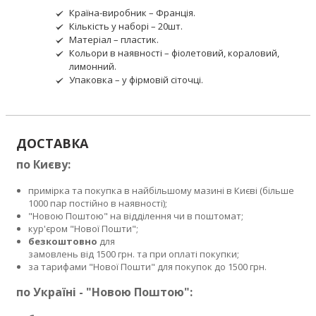
Країна-виробник – Франція.
Кількість у наборі – 20шт.
Матеріал – пластик.
Кольори в наявності – фіолетовий, кораловий,
лимонний.
Упаковка – у фірмовій сіточці.
ДОСТАВКА
по Києву:
примірка та покупка в найбільшому мазині в Києві (більше
1000 пар постійно в наявності);
"Новою Поштою" на відділення чи в поштомат;
кур'єром "Нової Пошти";
безкоштовно
для
замовлень від 1500 грн. та при оплаті покупки;
за тарифами "Нової Пошти" для покупок до 1500 грн.
по Україні - "Новою Поштою":