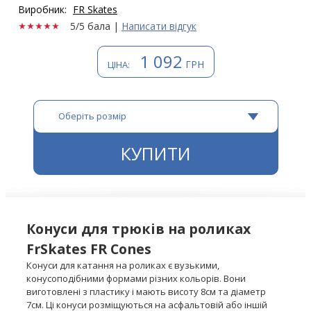
Виробник:
FR Skates
5/5 бала
|
Написати відгук
1 092
ГРН
ЦІНА:
Оберіть розмір
КУПИТИ
Конуси для трюків на роликах
FrSkates FR Cones
Конуси для катання на роликах є вузькими,
конусоподібними формами різних кольорів. Вони
виготовлені з пластику і мають висоту 8см та діаметр
7см. Ці конуси розміщуються на асфальтовій або іншій