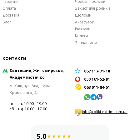
Гарантія
Чоловічі ролики
Оплата
Захист для роликів
Доставка
Шоломи
Блог
Аксесуари
Рюкзаки
Колеса
Запчастини
КОНТАКТИ
Святошин, Житомирська,
067 117-71-10
Академмістечко
050 161-52-91
м. Київ, вул. Академіка
063 011-84-51
Кримського, 4а
пн. - пт. 10.00 - 19.00
сб. - нд. 10.00 - 17.00
info@roliki-extrim.com.ua
5.0
★
★
★
★
★