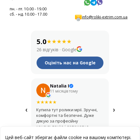
пн. - пт. 10.00 - 19.00
сб. - нд. 10.00 - 17.00
info@roliki-extrim.com.ua
5.0
★
★
★
★
★
26 відгуків
·
Google
Оцініть нас на Google
Natalia I
Его
11 місяців тому
рік т
★
★
★
★
★
★
★
★
★
★
‹
›
Купила тут ролики мрії. Зручні,
Крутий мага
комфортні та безпечні. Дуже
купував шо
дякую за професійну
асортимент,
консультацію і допомогу з
продавці д
вибором.
найкращий 
Цей веб-сайт зберігає файли cookie на вашому комп’ютері.