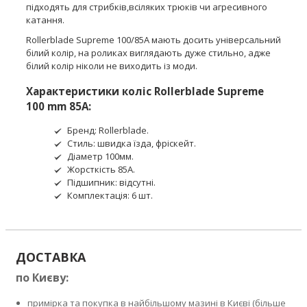
підходять для стрибків,всіляких трюків чи агресивного
катання.
Rollerblade Supreme 100/85A мають досить універсальний
білий колір, на роликах виглядають дуже стильно, адже
білий колір ніколи не виходить із моди.
Характеристики коліс Rollerblade Supreme
100 mm 85A:
Бренд: Rollerblade.
Стиль: швидка їзда, фріскейт.
Діаметр 100мм.
Жорсткість 85А.
Підшипник: відсутні.
Комплектація: 6 шт.
ДОСТАВКА
по Києву:
примірка та покупка в найбільшому мазині в Києві (більше