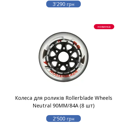
3'290
грн
новинка
Колеса для роликів Rollerblade Wheels
Neutral 90MM/84A (8 шт)
2'500
грн