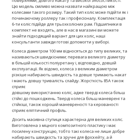
поверхнями, довгого накату та високої зносостійкості.
Цю модель сміливо можна назвати найкращою між
колесами такого розміру. Такий тип коліс може підійти як і
починаючому роллеру так і професіоналу. Комплектація
6-ти коліс підійде для трьохколісних рам. Підшипники в
комплект не входять, але в нас в магазині ви можете
знайти підходящий варіант для цих коліс, наші
консультанти завжди готові допомогти у виборі.
Колеса діаметром 100 мм відносяться до типу великих, та
називаються швидкісними; перевага великого діаметру
в більшій кількості поліуретану і, відповідно, довшій
експлуатації. Як відомо, колеса з великим діаметром
різкіше набирають швидкість та довше тримають накат
і мають довшу тривалість слайду. Жорсткість 85А також
сприяє
довшому використанню коліс, адже тверді колеса більш
стійкі до пошкоджень. Тверді колеса більш маневрені та
стійкіші, також хорошій маневреності та керованості
сприяє еліптичний профіль.
Досить масивна ступиця характерна для великих коліс.
Виготовлена з міцного композитного пластику і має
посилену конструкцію, тобто такі колеса не лише добре
набирають швидкість та зручні для фріскейту, а й