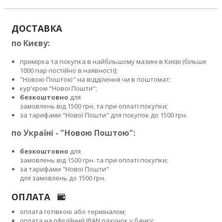
ДОСТАВКА
по Києву:
примірка та покупка в найбільшому мазині в Києві (більше
1000 пар постійно в наявності);
"Новою Поштою" на відділення чи в поштомат;
кур'єром "Нової Пошти";
безкоштовно
для
замовлень від 1500 грн. та при оплаті покупки;
за тарифами "Нової Пошти" для покупок до 1500 грн.
по Україні - "Новою Поштою":
безкоштовно
для
замовлень від 1500 грн. та при оплаті покупки;
за тарифами "Нової Пошти"
для замовлень до 1500 грн.
ОПЛАТА
оплата готівкою або терміналом;
оплата на офіційний IBAN рахунок у банку;