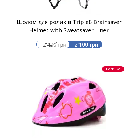
Шолом для роликів Triple8 Brainsaver
Helmet with Sweatsaver Liner
2'400
2'100
грн
грн
новинка