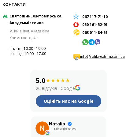
КОНТАКТИ
Святошин, Житомирська,
067 117-71-10
Академмістечко
050 161-52-91
м. Київ, вул. Академіка
063 011-84-51
Кримського, 4а
пн. - пт. 10.00 - 19.00
сб. - нд. 10.00 - 17.00
info@roliki-extrim.com.ua
5.0
★
★
★
★
★
26 відгуків
·
Google
Оцініть нас на Google
Natalia I
Его
11 місяців тому
рік т