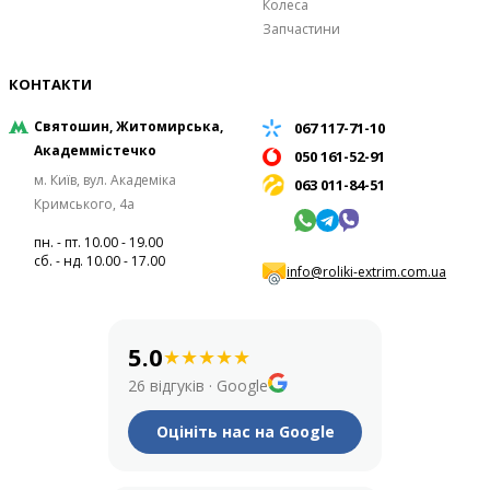
Колеса
Запчастини
КОНТАКТИ
Святошин, Житомирська,
067 117-71-10
Академмістечко
050 161-52-91
м. Київ, вул. Академіка
063 011-84-51
Кримського, 4а
пн. - пт. 10.00 - 19.00
сб. - нд. 10.00 - 17.00
info@roliki-extrim.com.ua
5.0
★
★
★
★
★
26 відгуків
·
Google
Оцініть нас на Google