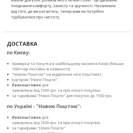
Бахіли для коліс роликів Micro Wheel Cover - це ідеальне
поєднання комфорту, захисту та зручності. Незалежно
від того, де ви катаєтесь, тепер вам не потрібно
турбуватися про чистоту.
ДОСТАВКА
по Києву:
примірка та покупка в найбільшому мазині в Києві (більше
1000 пар постійно в наявності);
"Новою Поштою" на відділення чи в поштомат;
кур'єром "Нової Пошти";
безкоштовно
для
замовлень від 1500 грн. та при оплаті покупки;
за тарифами "Нової Пошти" для покупок до 1500 грн.
по Україні - "Новою Поштою":
безкоштовно
для
замовлень від 1500 грн. та при оплаті покупки;
за тарифами "Нової Пошти"