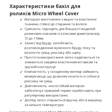
Характеристики бахіл для
роликів Micro Wheel Cover
Матеріал: виготовлені з міцної та еластичної
тканини, стійкої до стирання та вологи.
Сумісність: підходять для більшості моделей
роликових ковзанів із колесами діаметром від
72 до 110мм.
Захист від бруду: запобігають
розповсюдженню вуличного бруду, піску та
вологи по сумці, рюкзаку або одягу.
Простота використання: легко надягаються та
знімаються завдяки еластичним вставкам та
зручній конструкції.
Компактність: у складеному вигляді займають
мінімум місця, що дозволяє носити їх із собою в
рюкзаку чи сумці.
Довговічність: зносостійкий матеріал
забезпечує тривалий термін служби навіть при
регулярному використанні.
Догляд: легко стираються вручну або в машинці
за низької температури.